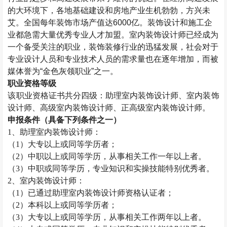
的大环境下，各地基础建设和房地产业生机勃勃，方兴未
艾。全国每年装饰市场产值达
6000
亿。装饰设计和施工企
业都急需大量优秀专业人才加盟。室内装饰设计师已经成为
一个备受关注的职业，装饰装修行业的迅猛发展，社会对于
专业设计人员和专业技术人员的需求量也在逐年增加，而被
媒体誉为
“
金色灰领职业
”
之一。
职业资格等级
该职业资格证书共分四级：助理
室内装饰设计师
、
室内装饰
设计师
、高级
室内装饰设计师
、正高级
室内装饰设计师
。
申报条件（具备下列条件之一）
1、助理
室内装饰设计师
：
（
1）大专以上或同等学历者；
（
2）中职以上或同等学历，从事相关工作一年以上者。
（
3）中职或同等学历，专业知识和实操技能特别优秀者。
2、
室内装饰设计师
：
（
1）已通过助理
室内装饰设计师
资格认证者；
（
2）本科以上或同等学历者；
（
3）大专以上或同等学历，从事相关工作两年以上者。