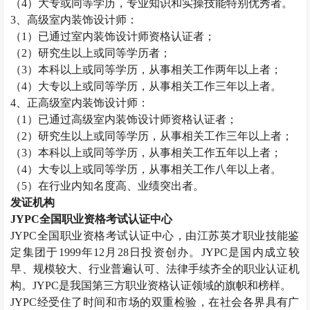
（
4）大专或同等学历，专业知识和实操技能特别优秀者。
3、高级
室内装饰设计师
：
（
1）已通过
室内装饰设计师
资格认证者；
（
2）研究生以上或同等学历者；
（
3）本科以上或同等学历，从事相关工作两年以上者；
（
4）大专以上或同等学历，从事相关工作三年以上者。
4、正高级
室内装饰设计师
：
（
1）已通过高级
室内装饰设计师
资格认证者；
（
2）研究生以上或同等学历，从事相关工作三年以上者；
（
3）本科以上或同等学历，从事相关工作五年以上者；
（
4）大专以上或同等学历，从事相关工作八年以上者。
（
5）在行业内知名度高、业绩突出者。
发证机构
JYPC全国职业资格考试认证中心
JYPC全国职业资格考试认证中心，由江苏英才职业技能鉴
定集团于1999年12月28日投资创办。JYPC是国内成立较
早、规模较大、行业普遍认可、法律手续齐全的职业认证机
构。JYPC是我国第三方职业资格认证领域的旗帜和榜样。
JYPC经受住了时间和市场的双重检验，在社会各界具有广