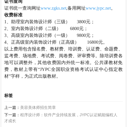
证书查询
证书统一查询网址
www.zgks.net
,备用网址
www.jypc.net
。
收费标准
1、助理
室内装饰设计师
（三级）
3800元；
2、
室内装饰设计师
（二级）
6800元；
3、高级
室内装饰设计师
（一级）
9800元；
4、正高级
室内装饰设计师
（正高级）
16800元。
以上费用包含报名费、教材费、培训费、认证费、命题费、
监考费、场地费、考试费、阅卷费、评审费等。除培训费各
地可以调整外，其他收费国内外统一标准。公共课教材免
费，教材上带有
“JYPC全国职业资格考试认证中心指定教
材”字样，为正式出版教材。
标签
上一篇：
美容美体师招生简章
下一篇：
程序设计师：软件产业持续发展，JYPC认证赋能编程人
才成长