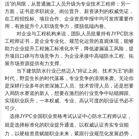
活
”
的局限，从普通施工人员升级为专业技术工程师；另一
方面，证书是求职就业、岗位晋升、薪资谈判的权威凭证，
在工程招投标、项目合作、企业资质申报中均可发挥重要作
用，有效提升个人职场竞争力，摆脱低端内卷。
对企业与工程机构来说，团队人员批量持有
JYPC
防水
工程师证书，是企业专业化、规范化运营的直观体现，能够
助力企业提升工程施工标准化水平，降低渗漏返工风险，提
升项目口碑与市场竞争力，为企业承接中高端防水工程、拓
展市场资源提供有力支撑。
当下建筑防水行业已然迈入
“
持证上岗、技术为王
”
的新
时代，野蛮生长的时代落幕，专业竞争的浪潮来袭。无论你
是深耕行业多年的资深施工人员、技术管理人员，还是想要
入局防水赛道的新人，想要在激烈的行业竞争中站稳脚跟、
实现职业跃升，一本权威、专业、高认可度的职业证书必不
可少。
选择
JYPC
全国职业资格考试认证中心防水工程师认证，
就是选择标准化的职业提升通道。以权威认证夯实专业能
力，以硬核资质赋能职业未来，紧跟行业规范化发展趋势，