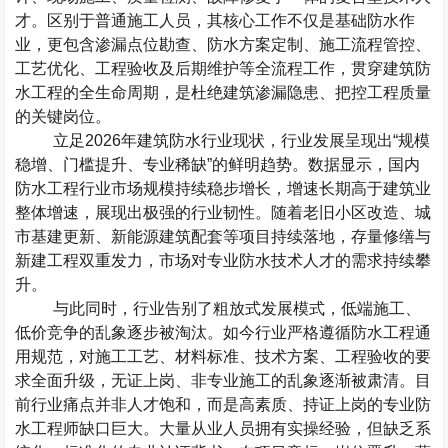
才。区别于普通施工人员，其核心工作不仅是基础防水作
业，更包含渗漏点位勘查、防水方案定制、施工流程管控、
工艺优化、工程验收及后期维护等全流程工作，贯穿建筑防
水工程的全生命周期，是杜绝建筑渗漏隐患、把控工程质量
的关键岗位。
立足
2026
年建筑防水行业现状，行业发展呈现出
“
规模
稳增、门槛提升、专业稀缺
”
的鲜明趋势。数据显示，国内
防水工程行业市场规模持续稳步增长，增速长期高于建筑业
整体增速，展现出极强的行业韧性。随着老旧小区改造、城
市基建更新、新能源建筑配套等项目持续落地，存量修缮与
新建工程双重发力，市场对专业防水技术人才的需求持续攀
升。
与此同时，行业告别了粗放式发展模式，低端施工、
低价竞争的乱象逐步被淘汰。如今行业严格遵循防水工程通
用规范，对施工工艺、材料标准、技术方案、工程验收的要
求全面升级，无证上岗、非专业施工的乱象逐渐被肃清。目
前行业痛点并非人才饱和，而是高素质、持证上岗的专业防
水工程师缺口巨大。大量从业人员拥有实操经验，但缺乏系