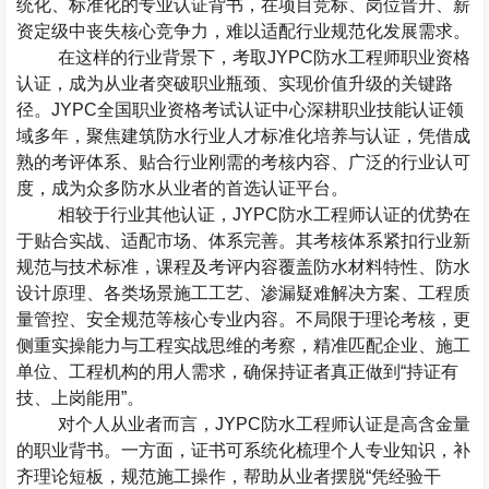
统化、标准化的专业认证背书，在项目竞标、岗位晋升、薪
资定级中丧失核心竞争力，难以适配行业规范化发展需求。
在这样的行业背景下，考取
JYPC
防水工程师职业资格
认证，成为从业者突破职业瓶颈、实现价值升级的关键路
径。
JYPC
全国职业资格考试认证中心深耕职业技能认证领
域多年，聚焦建筑防水行业人才标准化培养与认证，凭借成
熟的考评体系、贴合行业刚需的考核内容、广泛的行业认可
度，成为众多防水从业者的首选认证平台。
相较于行业其他认证，
JYPC
防水工程师认证的优势在
于贴合实战、适配市场、体系完善。其考核体系紧扣行业新
规范与技术标准，课程及考评内容覆盖防水材料特性、防水
设计原理、各类场景施工工艺、渗漏疑难解决方案、工程质
量管控、安全规范等核心专业内容。不局限于理论考核，更
侧重实操能力与工程实战思维的考察，精准匹配企业、施工
单位、工程机构的用人需求，确保持证者真正做到
“
持证有
技、上岗能用
”
。
对个人从业者而言，
JYPC
防水工程师认证是高含金量
的职业背书。一方面，证书可系统化梳理个人专业知识，补
齐理论短板，规范施工操作，帮助从业者摆脱
“
凭经验干