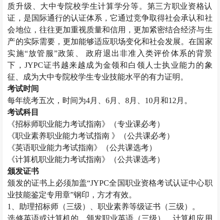
质升级、大中专院校学生计算学分等。第三方职业资格认
证，是国际通行的认证体系，它通过竞争取得社会承认和社
会地位，往往更加重视质量和信用，更加紧密结合经济与生
产的实际需要，更加能够适应职场变化和社会发展。在国家
实施“放管服”政策、 政府退出非准入类评价体系的背景
下，
JYPC
证书越来越成为金领和白领人士执业能力的象
征、成为大中专院校学生专业技能水平的有力证明。
考试时间
每年统考五次，时间为
4
月、
6
月、
8
月、
10
月和
12
月。
考试科目
《招标师职业能力考试指南》（专业课必考）
《职业素养职业能力考试指南 》（公共课必考）
《英语职业能力考试指南》（公共课选考）
《计算机职业能力考试指南》（公共课选考）
颁发证书
颁发的证书上必须加盖“
JYPC
全国职业资格考试认证中心职
业技能鉴定专用章”钢印，方才有效。
1
、助理招标师（三级）、职业素养等级证书（三级）。
选修英语或计算机的，颁发职业英语（三级）、计算机应用