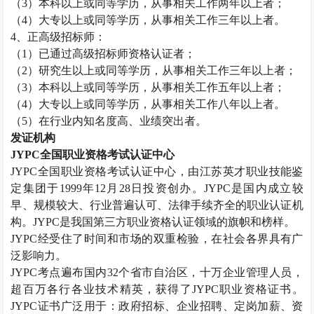
（
3
）本科以上或同等学历，从事相关工作两年以上者；
（
4
）大专以上或同等学历，从事相关工作三年以上者。
4
、正高级招标师：
（
1
）已通过高级招标师资格认证者；
（
2
）研究生以上或同等学历，从事相关工作三年以上者；
（
3
）本科以上或同等学历，从事相关工作五年以上者；
（
4
）大专以上或同等学历，从事相关工作八年以上者。
（
5
）在行业内知名度高、业绩突出者。
发证机构
JYPC
全国职业资格考试认证中心
JYPC
全国职业资格考试认证中心，由江苏英才职业技能鉴
定集团于
1999
年
12
月
28
日投资创办。
JYPC
是国内成立较
早、规模较大、行业普遍认可、法律手续齐全的职业认证机
构。
JYPC
是我国第三方职业资格认证领域的旗帜和榜样。
JYPC
经受住了时间和市场的双重检验，在社会各界具有广
泛影响力。
JYPC
考点遍布国内
32
个省市自治区，十万企业管理人员，
超百万各行各业技术精英，获得了
JYPC
职业资格证书。
JYPC
证书广泛用于：政府招标、企业招聘、定岗加薪、资