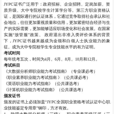
JYPC
证书广泛用于：政府招标、企业招聘、定岗加薪、资
质升级、大中专院校学生计算学分等。第三方职业资格认
证，是国际通行的认证体系，它通过竞争取得社会承认和社
会地位，往往更加重视质量和信用，更加紧密结合经济与生
产的实际需要，更加能够适应职场变化和社会发展。在国家
实施“放管服”政策、 政府退出非准入类评价体系的背景
下，
JYPC
证书越来越成为金领和白领人士执业能力的象
征、成为大中专院校学生专业技能水平的有力证明。
考试时间
每年统考五次，时间为
4
月、
6
月、
8
月、
10
月和
12
月。
考试科目
《大数据分析师职业能力考试指南》（专业课必考）
《职业素养职业能力考试指南 》（公共课必考）
《英语职业能力考试指南》（公共课选考）
《计算机职业能力考试指南》（公共课选考）
颁发证书
颁发的证书上必须加盖“
JYPC
全国职业资格考试认证中心职
业技能鉴定专用章”钢印，方才有效。