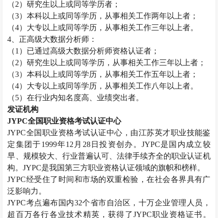
（
2
）研究生以上或同等学历者；
（
3
）本科以上或同等学历，从事相关工作两年以上者；
（
4
）大专以上或同等学历，从事相关工作三年以上者。
4
、正高级大数据分析师：
（
1
）已通过高级大数据分析师资格认证者；
（
2
）研究生以上或同等学历，从事相关工作三年以上者；
（
3
）本科以上或同等学历，从事相关工作五年以上者；
（
4
）大专以上或同等学历，从事相关工作八年以上者。
（
5
）在行业内知名度高、业绩突出者。
发证机构
JYPC
全国职业资格考试认证中心
JYPC
全国职业资格考试认证中心，由江苏英才职业技能鉴
定集团于
1999
年
12
月
28
日投资创办。
JYPC
是国内成立较
早、规模较大、行业普遍认可、法律手续齐全的职业认证机
构。
JYPC
是我国第三方职业资格认证领域的旗帜和榜样。
JYPC
经受住了时间和市场的双重检验，在社会各界具有广
泛影响力。
JYPC
考点遍布国内
32
个省市自治区，十万企业管理人员，
超百万各行各业技术精英，获得了
JYPC
职业资格证书。